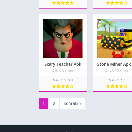
Scary Teacher Apk
Z & K Games
ZPLAY Games
Sürüm 5.14.1
Sürüm 2.7
1
2
Sonraki »