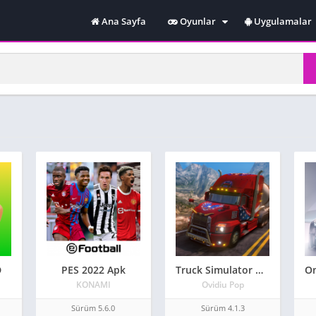
Ana Sayfa
Oyunlar
Uygulamalar
Spor
Yarış
Online
Macera
Simulasyon
D
PES 2022 Apk
Truck Simulator USA – Evolution
KONAMI
Ovidiu Pop
Sürüm 5.6.0
Sürüm 4.1.3