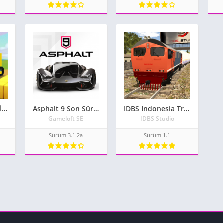
Stone Miner Apk İndir
Asphalt 9 Son Sürüm
IDBS Indonesia Train Simulator
Gameloft SE
IDBS Studio
Sürüm 3.1.2a
Sürüm 1.1