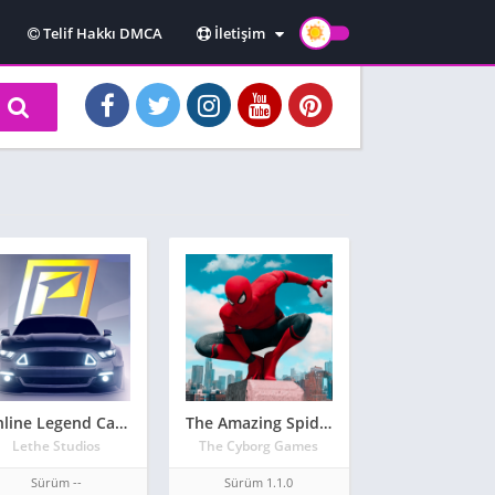
Telif Hakkı DMCA
İletişim
Hakkımızda
Kullanım Koşulları
Gizlilik Politikası
Online Legend Car Races & Modified Cars
The Amazing Spider-Man APK 2021 1.1.0
Lethe Studios
The Cyborg Games
Sürüm --
Sürüm 1.1.0