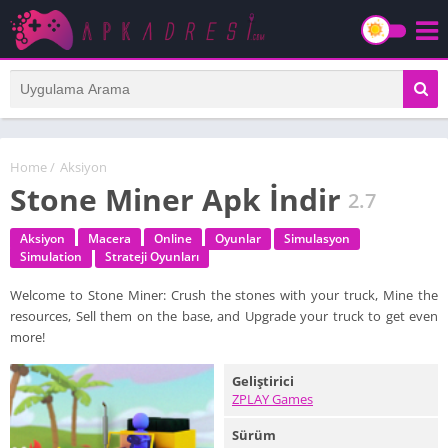
Home
/
Aksiyon
Stone Miner Apk İndir
2.7
Aksiyon
Macera
Online
Oyunlar
Simulasyon
Simulation
Strateji Oyunları
Welcome to Stone Miner: Crush the stones with your truck, Mine the
resources, Sell them on the base, and Upgrade your truck to get even
more!
Geliştirici
ZPLAY Games
Sürüm