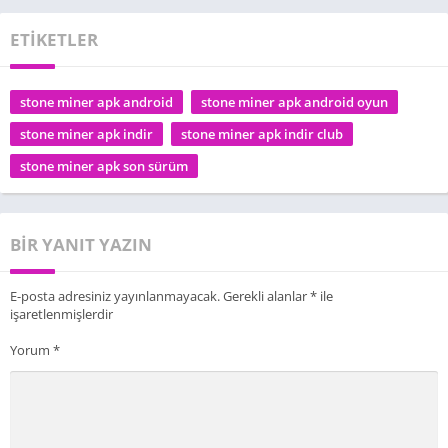
ETİKETLER
stone miner apk android
stone miner apk android oyun
stone miner apk indir
stone miner apk indir club
stone miner apk son sürüm
BIR YANIT YAZIN
E-posta adresiniz yayınlanmayacak.
Gerekli alanlar
*
ile
işaretlenmişlerdir
Yorum
*