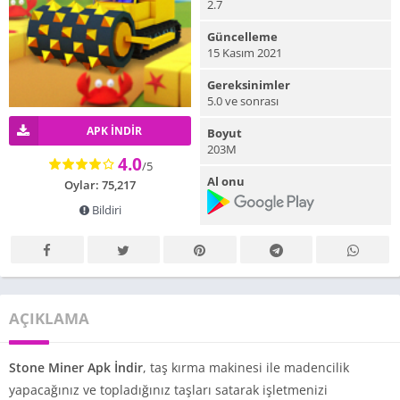
2.7
Güncelleme
15 Kasım 2021
Gereksinimler
5.0 ve sonrası
APK INDIR
Boyut
203M
4.0
/5
Al onu
Oylar: 75,217
Bildiri
AÇIKLAMA
Stone Miner Apk İndir
, taş kırma makinesi ile madencilik
yapacağınız ve topladığınız taşları satarak işletmenizi