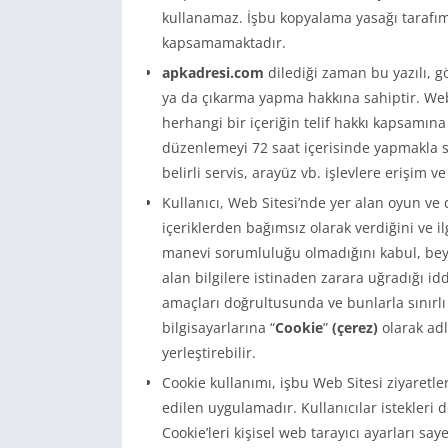
kullanamaz. İşbu kopyalama yasağı tarafım
kapsamamaktadır.
apkadresi.com
dilediği zaman bu yazılı, g
ya da çıkarma yapma hakkına sahiptir. Web 
herhangi bir içeriğin telif hakkı kapsamın
düzenlemeyi 72 saat içerisinde yapmakla so
belirli servis, arayüz vb. işlevlere erişim 
Kullanıcı, Web Sitesi’nde yer alan oyun ve d
içeriklerden bağımsız olarak verdiğini ve i
manevi sorumluluğu olmadığını kabul, beyan
alan bilgilere istinaden zarara uğradığı i
amaçları doğrultusunda ve bunlarla sınırl
bilgisayarlarına “
Cookie
”
(çerez)
olarak adl
yerleştirebilir.
Cookie kullanımı, işbu Web Sitesi ziyaretle
edilen uygulamadır. Kullanıcılar istekleri 
Cookie’leri kişisel web tarayıcı ayarları sa