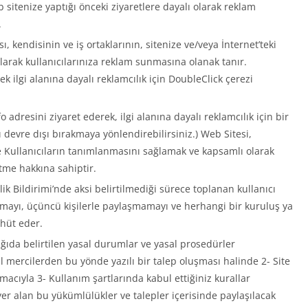
b sitenize yaptığı önceki ziyaretlere dayalı olarak reklam
.
, kendisinin ve iş ortaklarının, sitenize ve/veya İnternet’teki
 olarak kullanıcılarınıza reklam sunmasına olanak tanır.
ek ilgi alanına dayalı reklamcılık için DoubleClick çerezi
fo adresini ziyaret ederek, ilgi alanına dayalı reklamcılık için bir
 devre dışı bırakmaya yönlendirebilirsiniz.) Web Sitesi,
ilde Kullanıcıların tanımlanmasını sağlamak ve kapsamlı olarak
tme hakkına sahiptir.
lik Bildirimi’nde aksi belirtilmediği sürece toplanan kullanıcı
llanmayı, üçüncü kişilerle paylaşmamayı ve herhangi bir kuruluş ya
hüt eder.
ağıda belirtilen yasal durumlar ve yasal prosedürler
al mercilerden bu yönde yazılı bir talep oluşması halinde 2- Site
cıyla 3- Kullanım şartlarında kabul ettiğiniz kurallar
r alan bu yükümlülükler ve talepler içerisinde paylaşılacak