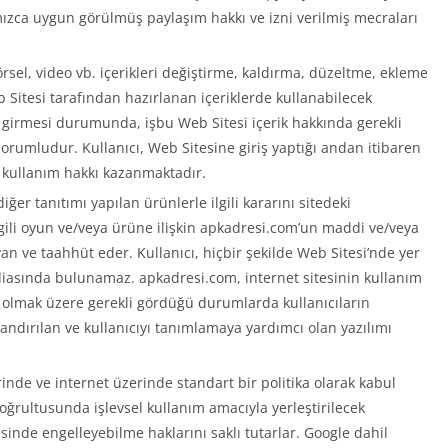
ızca uygun görülmüş paylaşım hakkı ve izni verilmiş mecraları
örsel, video vb. içerikleri değiştirme, kaldırma, düzeltme, ekleme
Sitesi tarafından hazırlanan içeriklerde kullanabilecek
a girmesi durumunda, işbu Web Sitesi içerik hakkında gerekli
rumludur. Kullanıcı, Web Sitesine giriş yaptığı andan itibaren
ve kullanım hakkı kazanmaktadır.
iğer tanıtımı yapılan ürünlerle ilgili kararını sitedeki
lgili oyun ve/veya ürüne ilişkin apkadresi.com’un maddi ve/veya
 ve taahhüt eder. Kullanıcı, hiçbir şekilde Web Sitesi’nde yer
ddiasında bulunamaz. apkadresi.com, internet sitesinin kullanım
ı olmak üzere gerekli gördüğü durumlarda kullanıcıların
andırılan ve kullanıcıyı tanımlamaya yardımcı olan yazılımı
rinde ve internet üzerinde standart bir politika olarak kabul
doğrultusunda işlevsel kullanım amacıyla yerleştirilecek
yesinde engelleyebilme haklarını saklı tutarlar. Google dahil