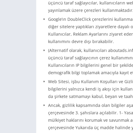
üçüncü taraf sağlayıcılar, kullanıcıların we
yayınlamak üzere çerezleri kullanmaktadır
Google’ın DoubleClick çerezlerini kullanması
diğer sitelere yaptıkları ziyaretlere dayalı
Kullanıcılar, Reklam Ayarlarını ziyaret eder
kullanımını devre dışı bırakabilir.
(Alternatif olarak, kullanıcıları aboutads.in
üçüncü taraf sağlayıcının çerez kullanımını
Kullanıcıların IP bilgilerini genel bir şek
demografik bilgi toplamak amacıyla kayıt e
Web Sitesi, işbu Kullanım Koşulları ve Gizli
bilgilerini yalnızca kendi iş akışı için ku
da şirkete satmamayı kabul, beyan ve taah
Ancak, gizlilik kapsamında olan bilgiler aş
çerçevesinde 3. şahıslara açılabilir. 1- Yas
mülkiyet haklarını korumak ve savunmak ama
çerçevesinde Yukarıda üç madde halinde ye