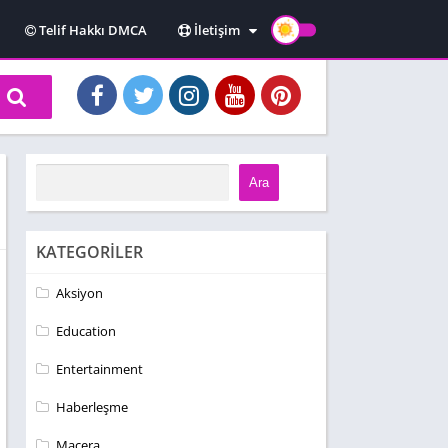
Telif Hakkı DMCA
İletişim
Hakkımızda
Kullanım Koşulları
Gizlilik Politikası
Ara
KATEGORILER
Aksiyon
Education
Entertainment
Haberleşme
Macera