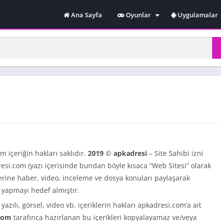
Ana Sayfa
Oyunlar
Uygulamalar
Spor
Yarış
Online
Macera
Simulasyon
üm içeriğin hakları saklıdır.
2019
©
apkadresi
– Site Sahibi izni
si.com (yazı içerisinde bundan böyle kısaca “Web Sitesi” olarak
zerine haber, video, inceleme ve dosya konuları paylaşarak
 yapmayı hedef almıştır.
zılı, görsel, video vb. içeriklerin hakları apkadresi.com’a ait
com
tarafınca hazırlanan bu içerikleri kopyalayamaz ve/veya