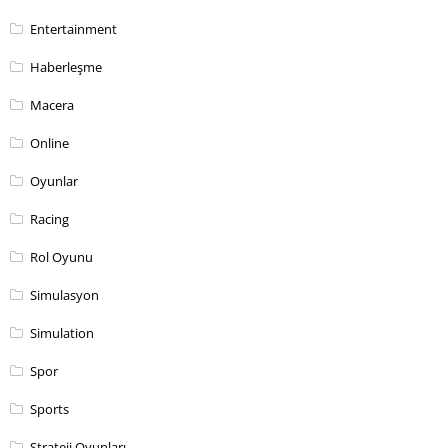
Entertainment
Haberleşme
Macera
Online
Oyunlar
Racing
Rol Oyunu
Simulasyon
Simulation
Spor
Sports
Strateji Oyunları