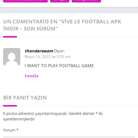
UN COMENTARIO EN "VIVE LE FOOTBALL APK
INDIR – SON SÜRÜM"
thandarswam
Diyor:
Mayıs 16, 2022 de 5:55 am
I WANT TO PLAY FOOTBALL GAME
Yanıtla
BIR YANIT YAZIN
E-posta adresiniz yayınlanmayacak.
Gerekli alanlar
*
ile
işaretlenmişlerdir
Yorum
*