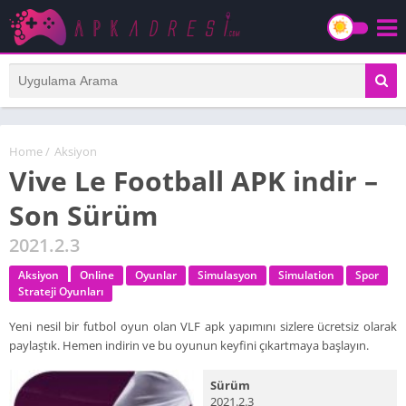
Home
/
Aksiyon
Vive Le Football APK indir –
Son Sürüm
2021.2.3
Aksiyon
Online
Oyunlar
Simulasyon
Simulation
Spor
Strateji Oyunları
Yeni nesil bir futbol oyun olan VLF apk yapımını sizlere ücretsiz olarak
paylaştık. Hemen indirin ve bu oyunun keyfini çıkartmaya başlayın.
Sürüm
2021.2.3