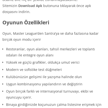
Sitemizin
Download Apk
butonuna tıklayarak önce apk
dosyasını indirin.
Oyunun Özellikleri
Oyun, Master League’den Santra’ya ve daha fazlasına kadar
birçok oyun modu içerir
Restoranlar, oyun alanları, tahsil merkezleri ve toplantı
odaları ile entegre oyun alanı
Yüksek ve güçlü grafikler, oldukça umut verici
Modern ve sofistike test düğmeleri
Kulübünüzün gelişimi ile yazışma halinde olun
Uygun kombinasyonu yapılandırın ve değiştirin
Oyun birçok farklı ve internasyonal turnuvayı, ekibi ve
oyuncuyu içerir.
Binaya girdiğinizde koçunuzun çalma listesine erişmek için