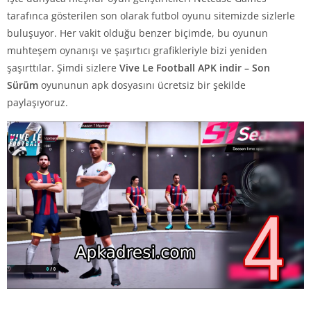
tarafınca gösterilen son olarak futbol oyunu sitemizde sizlerle
buluşuyor. Her vakit olduğu benzer biçimde, bu oyunun
muhteşem oynanışı ve şaşırtıcı grafikleriyle bizi yeniden
şaşırttılar. Şimdi sizlere
Vive Le Football APK indir – Son
Sürüm
oyununun apk dosyasını ücretsiz bir şekilde
paylaşıyoruz.