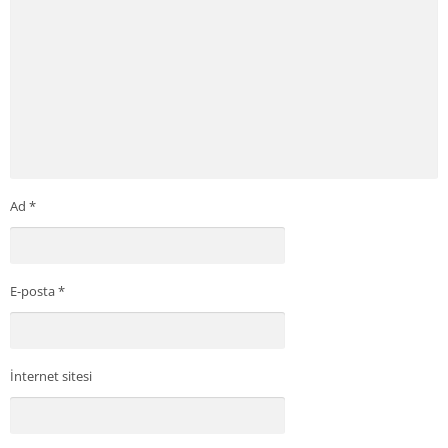
Ad
*
E-posta
*
İnternet sitesi