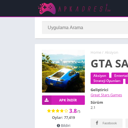
Home
/
Aksiyon
GTA SA
Aksiyon
Enterta
Strateji Oyunları
Geliştirici
Great Stars Games
APK INDIR
Sürüm
2.1
3.8
/5
Oylar: 77,419
Facebook
Bildiri