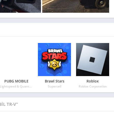
PUBG MOBILE
Brawl Stars
Roblox
Lightspeed & Quantum
Supercell
Roblox Corporation
İL TR-V"