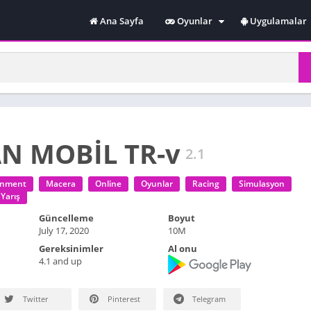
Ana Sayfa
Oyunlar
Uygulamalar
Spor
Yarış
Online
Macera
Simulasyon
N MOBİL TR-v
2.1
inment
Macera
Online
Oyunlar
Racing
Simulasyon
Yarış
Güncelleme
Boyut
July 17, 2020
10M
Gereksinimler
Al onu
4.1 and up
Twitter
Pinterest
Telegram