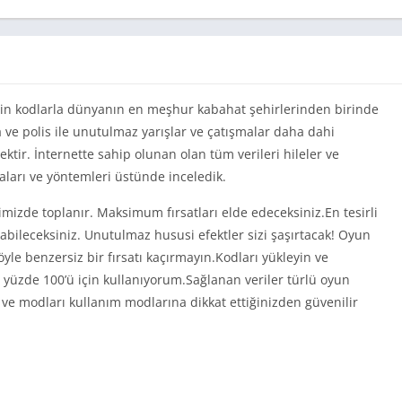
in kodlarla dünyanın en meşhur kabahat şehirlerinden birinde
a ve polis ile unutulmaz yarışlar ve çatışmalar daha dahi
tir. İnternette sahip olunan olan tüm verileri hileler ve
taları ve yöntemleri üstünde inceledik.
izde toplanır. Maksimum fırsatları elde edeceksiniz.En tesirli
anabileceksiniz. Unutulmaz hususi efektler sizi şaşırtacak! Oyun
yle benzersiz bir fırsatı kaçırmayın.Kodları yükleyin ve
 yüzde 100’ü için kullanıyorum.Sağlanan veriler türlü oyun
ve modları kullanım modlarına dikkat ettiğinizden güvenilir