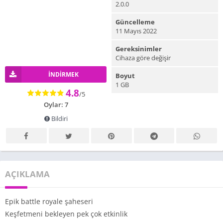
2.0.0
Güncelleme
11 Mayıs 2022
Gereksinimler
Cihaza göre değişir
İNDIRMEK
Boyut
1 GB
4.8
/5
Oylar: 7
Bildiri
AÇIKLAMA
Epik battle royale şaheseri
Keşfetmeni bekleyen pek çok etkinlik