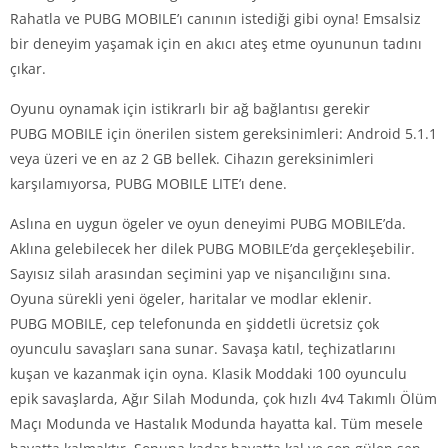
Rahatla ve PUBG MOBILE’ı canının istediği gibi oyna! Emsalsiz
bir deneyim yaşamak için en akıcı ateş etme oyununun tadını
çıkar.
Oyunu oynamak için istikrarlı bir ağ bağlantısı gerekir
PUBG MOBILE için önerilen sistem gereksinimleri: Android 5.1.1
veya üzeri ve en az 2 GB bellek. Cihazın gereksinimleri
karşılamıyorsa, PUBG MOBILE LITE’ı dene.
Aslına en uygun ögeler ve oyun deneyimi PUBG MOBILE’da.
Aklına gelebilecek her dilek PUBG MOBILE’da gerçekleşebilir.
Sayısız silah arasından seçimini yap ve nişancılığını sına.
Oyuna sürekli yeni ögeler, haritalar ve modlar eklenir.
PUBG MOBILE, cep telefonunda en şiddetli ücretsiz çok
oyunculu savaşları sana sunar. Savaşa katıl, teçhizatlarını
kuşan ve kazanmak için oyna. Klasik Moddaki 100 oyunculu
epik savaşlarda, Ağır Silah Modunda, çok hızlı 4v4 Takımlı Ölüm
Maçı Modunda ve Hastalık Modunda hayatta kal. Tüm mesele