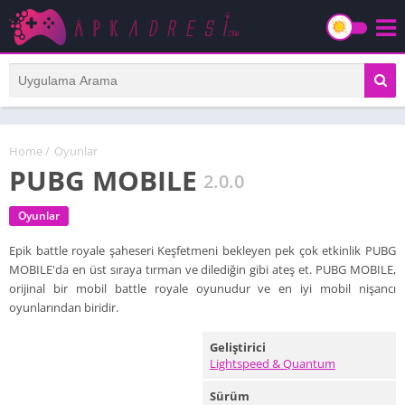
Home
/
Oyunlar
PUBG MOBILE
2.0.0
Oyunlar
Epik battle royale şaheseri Keşfetmeni bekleyen pek çok etkinlik PUBG
MOBILE'da en üst sıraya tırman ve dilediğin gibi ateş et. PUBG MOBILE,
orijinal bir mobil battle royale oyunudur ve en iyi mobil nişancı
oyunlarından biridir.
Geliştirici
Lightspeed & Quantum
Sürüm