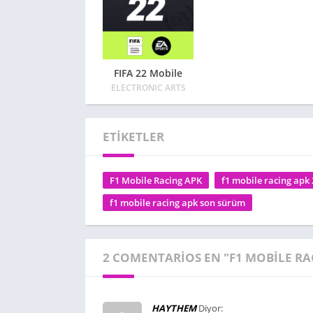
FIFA 22 Mobile
ELECTRONIC ARTS
ETİKETLER
F1 Mobile Racing APK
f1 mobile racing apk
f1 mobile racing apk son sürüm
2 COMENTARIOS EN "F1 MOBILE R
HAYTHEM
Diyor: