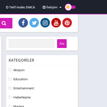
Telif Hakkı DMCA
İletişim
Hakkımızda
Kullanım Koşulları
Gizlilik Politikası
Ara
KATEGORILER
Aksiyon
Education
Entertainment
Haberleşme
Macera