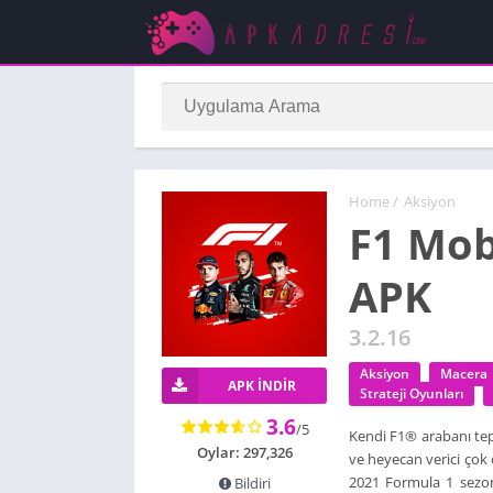
Home
/
Aksiyon
F1 Mob
APK
3.2.16
Aksiyon
Macera
APK INDIR
Strateji Oyunları
3.6
/5
Kendi F1® arabanı tepe
Oylar: 297,326
ve heyecan verici çok
2021 Formula 1 sezon
Bildiri