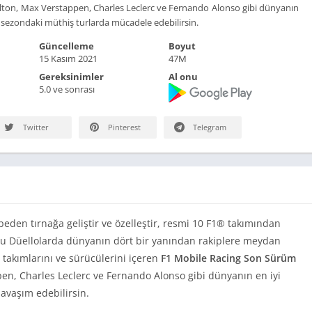
ton, Max Verstappen, Charles Leclerc ve Fernando Alonso gibi dünyanın
u sezondaki müthiş turlarda mücadele edebilirsin.
Güncelleme
Boyut
15 Kasım 2021
47M
Gereksinimler
Al onu
5.0 ve sonrası
Twitter
Pinterest
Telegram
eden tırnağa geliştir ve özelleştir, resmi 10 F1® takımından
culu Düellolarda dünyanın dört bir yanından rakiplere meydan
akımlarını ve sürücülerini içeren
F1 Mobile Racing Son Sürüm
n, Charles Leclerc ve Fernando Alonso gibi dünyanın en iyi
avaşım edebilirsin.