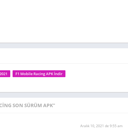
 2021
F1 Mobile Racing APK İndir
ACING SON SÜRÜM APK"
Aralık 10, 2021 de 9:55 am