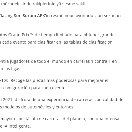
 mücadelesinde rakiplerinle yüzleşme vakti!
 Racing Son Sürüm APK’
in resmi mobil oyunudur, bu sezonun
tos Grand Prix ™ de tiempo limitado para obtener grandes
da evento para clasificar en las tablas de clasificación
tra jugadores de todo el mundo en carreras 1 contra 1 en
 las ligas.
®: ¡Recoge las piezas más poderosas para mejorar el
r configuración para cada evento!
021, disfruta de una experiencia de carreras con calidad de
es modelos de automóviles y entornos.
ayor espectáculo de carreras del planeta, con una intensa
 IA inteligente.