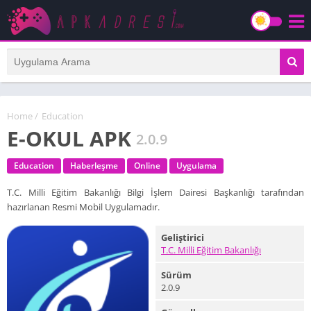
Home
/
Education
E-OKUL APK
2.0.9
Education
Haberleşme
Online
Uygulama
T.C. Milli Eğitim Bakanlığı Bilgi İşlem Dairesi Başkanlığı tarafından
hazırlanan Resmi Mobil Uygulamadır.
Geliştirici
T.C. Milli Eğitim Bakanlığı
Sürüm
2.0.9