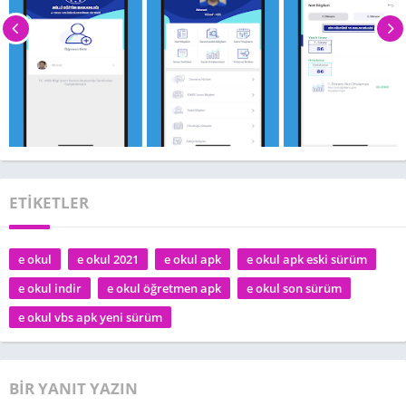
ETİKETLER
e okul
e okul 2021
e okul apk
e okul apk eski sürüm
e okul indir
e okul öğretmen apk
e okul son sürüm
e okul vbs apk yeni sürüm
BIR YANIT YAZIN