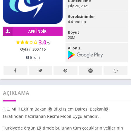
Güncelleme
July 26, 2021
Gereksinimler
4.4 and up
APK INDIR
Boyut
20M
3.0
/5
Al onu
Oylar: 300,416
Bildiri
AÇIKLAMA
T.C. Milli Eğitim Bakanlığı Bilgi İşlem Dairesi Başkanlığı
tarafından hazırlanan Resmi Mobil Uygulamadır.
Türkiye’de örgün Eğitimde bulunan tüm çocukların velilerinin