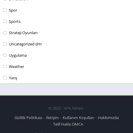
Spor
Sports
Strateji Oyunları
Uncategorized @tr
Uygulama
Weather
Yarış
© 2022 - APK Adresi -
Gizlilik Politikası
İletişim
Kullanım Koşulları
Hakkımızda
Telif Hakkı DMCA