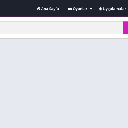
Ana Sayfa
Oyunlar
Uygulamalar
Spor
Yarış
Online
Macera
Simulasyon